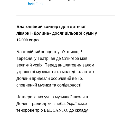
betaallink
————————————————————————
Благодійний концерт для дитячої
лікарні «Долина» досяг цільової суми у
12 000 євро
Благодійний концерт у п’ятницю, 5
вересня, у Театрі ан де Слінгера мав
великий успіх. Перед аншлаговим залом
українські музиканти та молоді таланти з
Долини привезли особливий вечір,
сповнений музики та солідарності.
Четверо юних учнів музичної школи в
Долині грали зірки з неба. Українське
тенорове тріо BEL’CANTO, до складу