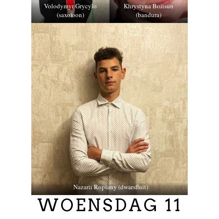
Volodymyr Grycylo
Khrystyna Boitsun
(saxofoon)
(bandura)
Nazarii Ropiany (dwarsfluit)
WOENSDAG 11