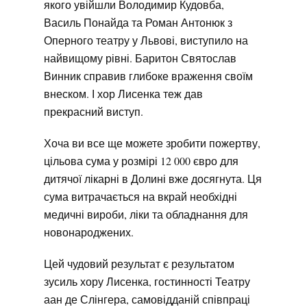
якого увійшли Володимир Кудовба,
Василь Понайда та Роман Антонюк з
Оперного театру у Львові, виступило на
найвищому рівні. Баритон Святослав
Винник справив глибоке враження своїм
внеском. І хор Лисенка теж дав
прекрасний виступ.
Хоча ви все ще можете зробити пожертву,
цільова сума у розмірі 12 000 євро для
дитячої лікарні в Долині вже досягнута. Ця
сума витрачається на вкрай необхідні
медичні вироби, ліки та обладнання для
новонароджених.
Цей чудовий результат є результатом
зусиль хору Лисенка, гостинності Театру
аан де Слінгера, самовідданій співпраці