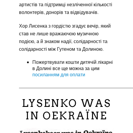
артистів та підтримці незліченної кількості
волонтерів, донорів та відвідувачів.
Хор Лисенка з гордістю згадує вечір, який
став не лише вражаючою музичною
подією, а й знаком надії, солідарності та
солідарності між Гутеном та Долиною.
Пожертвувати кошти дитячій лікарні
в Долині все ще можна за цим
посиланням для оплати
————————————————————————
LYSENKO WAS
IN OEKRAÏNE